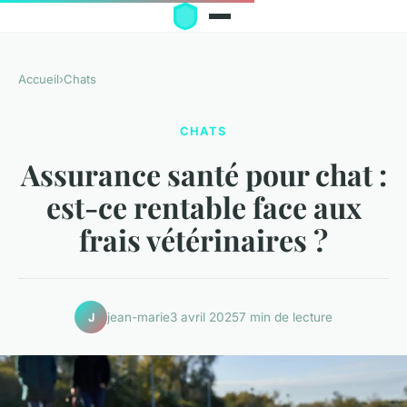
Accueil
›
Chats
CHATS
Assurance santé pour chat :
est-ce rentable face aux
frais vétérinaires ?
jean-marie
3 avril 2025
7 min de lecture
J