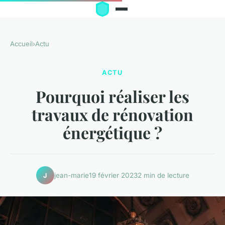
Accueil
›
Actu
ACTU
Pourquoi réaliser les
travaux de rénovation
énergétique ?
jean-marie
19 février 2023
2 min de lecture
J